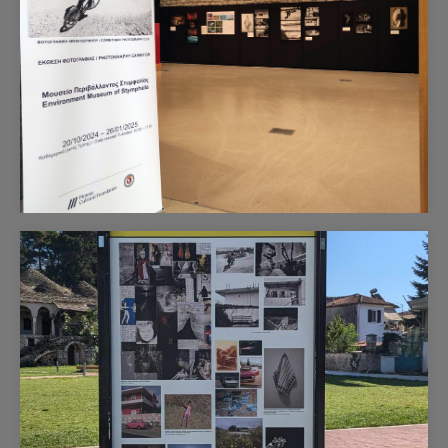
Corinthian Photography Club 27/9/2025Η συμμετοχή μας,
ως Φωτογραφική Λέσχη Κορίνθου, όπως κάθε χρόνο
έτσι και φέτος…
Έκθεση φωτογραφίας "BECOMING". 21
Οκτωβρίου 2024
Έκθεση φωτογραφίας "BECOMING". 21 Οκτωβρίου
2024Το πρωί της 20ης Οκτωβρίου του 2024 στο
Μουσείο Περιβάλλοντος Στυμφαλίας…