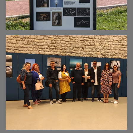
Η Φωτογραφική Λέσχη Κορίνθου συμμετέχει
στο Entefxis Photography Network (EPN) στα
Ιωάννινα
Corinthian Photography Club 29 Σεπτεμβρίου 2024 Για
ακόμα μια χρονιά η Φωτογραφική Λέσχη Κορίνθου
συμμετέχει στο “Entefxis…