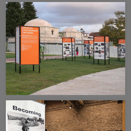
Μέλη
Δείτε εδώ μέρος της δουλειάς των μελών της
Φωτογραφικής Λέσχης Κορίνθου
Η Φωτογραφική Λέσχη Κορίνθου συμμετέχει και
φέτος στο Photometria Festival στα Ιωάννινα με
την έκθεση Globalization