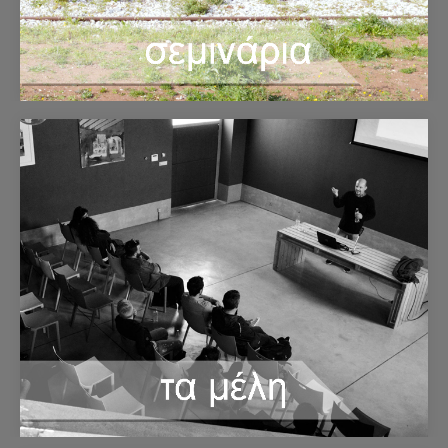
Σεμινάρια
Δείτε εδώ τα σεμινάρια που διοργανώνει η
Φωτογραφική Λέσχη Κορίνθου.