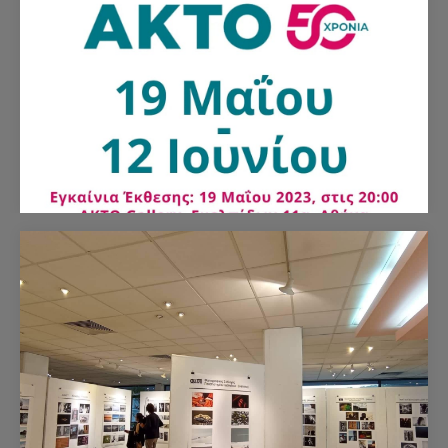
17/5/2023«Human Nature» Με αφορμή τον εορτασμό της
Διεθνούς Ημέρας Μουσείων (18/5),…
C.P.C @ AKTO Gallery / Photometria Festival
19/5/2023