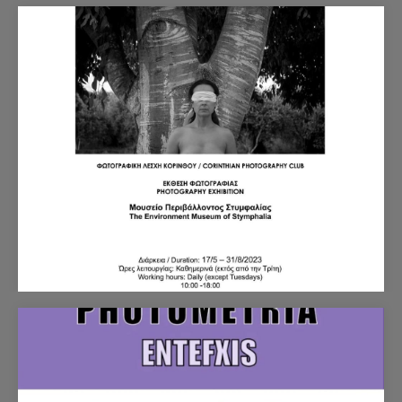
Έκθεση της Φωτογραφικής Λέσχης Κορίνθου με
τίτλο 'Human Nature' στο Μουσείο
Περιβάλλοντος Στυμφαλίας
Την Κυριακή 28/5/2023 φίλοι της φωτογραφίας
επισκέφθηκαν το Μουσείο Περιβάλλοντος Στυμφαλίας
όπου τα μέλη της Φωτογραφικής…
Έκθεση φωτογραφίας Φωτογραφικής Λέσχης
Κορίνθου «Human Nature»
Έκθεση φωτογραφίας / Φωτογραφική Λέσχη Κορίνθου