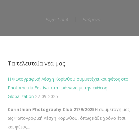
Έκθεση φωτογραφίας «Unsaid» των μελών της
Φωτογραφικής Λέσχης Κορίνθου στο Δημοτικό
Page 1 of 4
Επόμενο
κτήριο BEAU RIVAGE στο Λουτράκι
Διεθνές Φεστιβάλ Φωτογραφίας Κορινθίας 2022Corinth
Exposed Photography Festival 2022Φωτογραφική Λέσχη
Κορίνθου«Unsaid»ΕΚΘΕΣΗ ΦΩΤΟΓΡΑΦΙΑΣ
PHOTOGRAPHY EXHIBITION BEAU RIVAGE…
Τα τελευταία νέα μας
Η Φωτογραφική Λέσχη Κορίνθου συμμετέχει και φέτος στο
Photometria Festival στα Ιωάννινα με την έκθεση
Globalization
27-09-2025
Corinthian Photography Club 27/9/2025
Η συμμετοχή μας,
ως Φωτογραφική Λέσχη Κορίνθου, όπως κάθε χρόνο έτσι
και φέτος...